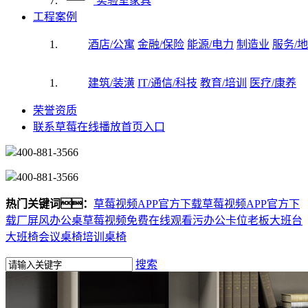
实验室家具
工程案例
酒店/公寓
金融/保险
能源/电力
制造业
服务/地
建筑/装潢
IT/通信/科技
教育/培训
医疗/康养
荣誉资质
联系草莓在线播放首页入口
400-881-3566
400-881-3566
热门关键词：
草莓视频APP官方下载
草莓视频APP官方下
载厂
屏风办公桌
草莓视频免费在线观看污
办公卡位
老板大班台
大班椅
会议桌椅
培训桌椅
搜索