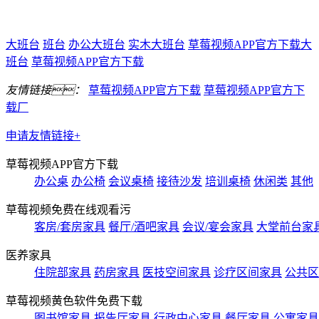
大班台
班台
办公大班台
实木大班台
草莓视频APP官方下载大
班台
草莓视频APP官方下载
友情链接：
草莓视频APP官方下载
草莓视频APP官方下
载厂
申请友情链接+
草莓视频APP官方下载
办公桌
办公椅
会议桌椅
接待沙发
培训桌椅
休闲类
其他
草莓视频免费在线观看污
客房/套房家具
餐厅/酒吧家具
会议/宴会家具
大堂前台家
医养家具
住院部家具
药房家具
医技空间家具
诊疗区间家具
公共区
草莓视频黄色软件免费下载
图书馆家具
报告厅家具
行政中心家具
餐厅家具
公寓家具